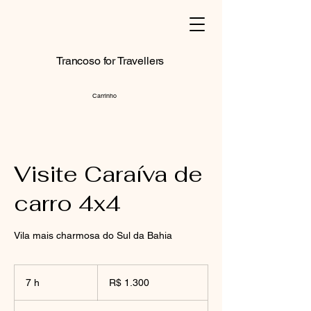
Trancoso for Travellers
Carrinho
Visite Caraíva de
carro 4x4
Vila mais charmosa do Sul da Bahia
1.300
Reais
7 h
7
R$ 1.300
brasileiros
h